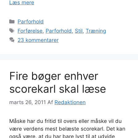
Læs mere
Kategorier
Parforhold
Tags
Forførelse
,
Parforhold
,
Stil
,
Træning
23 kommentarer
Fire bøger enhver
scorekarl skal læse
marts 26, 2011
Af
Redaktionen
Måske har du fritid til overs eller måske vil du
være verdens mest belæste scorekarl. Det kan
også være, at du har bare lyst til at udvide