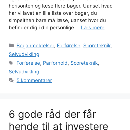
horisonten og læse flere bøger. Uanset hvad
har vi lavet en lille liste over bøger, du
simpelthen bare må læse, uanset hvor du
befinder dig i din personlige …
Læs mere
Kategorier
Boganmeldelser
,
Forførelse
,
Scoreteknik
,
Selvudvikling
Tags
Forførelse
,
Parforhold
,
Scoreteknik
,
Selvudvikling
5 kommentarer
6 gode råd der får
hende til at investere