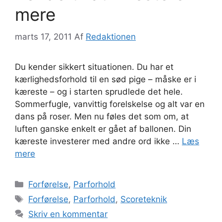
mere
marts 17, 2011
Af
Redaktionen
Du kender sikkert situationen. Du har et
kærlighedsforhold til en sød pige – måske er i
kæreste – og i starten sprudlede det hele.
Sommerfugle, vanvittig forelskelse og alt var en
dans på roser. Men nu føles det som om, at
luften ganske enkelt er gået af ballonen. Din
kæreste investerer med andre ord ikke …
Læs
mere
Kategorier
Forførelse
,
Parforhold
Tags
Forførelse
,
Parforhold
,
Scoreteknik
Skriv en kommentar