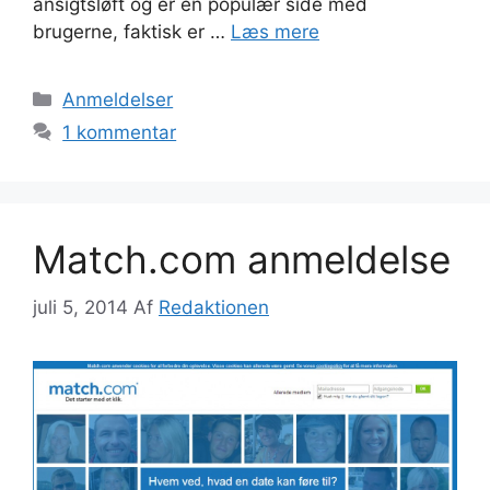
ansigtsløft og er en populær side med
brugerne, faktisk er …
Læs mere
Kategorier
Anmeldelser
1 kommentar
Match.com anmeldelse
juli 5, 2014
Af
Redaktionen