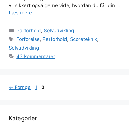
vil sikkert også gerne vide, hvordan du får din …
Læs mere
Kategorier
Parforhold
,
Selvudvikling
Tags
Forførelse
,
Parforhold
,
Scoreteknik
,
Selvudvikling
43 kommentarer
Page
Page
←
Forrige
1
2
Kategorier