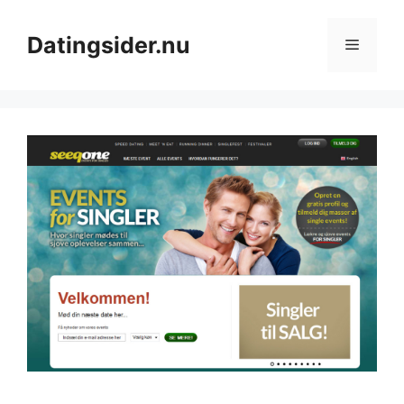
Hop
til
Datingsider.nu
Menu
indhold