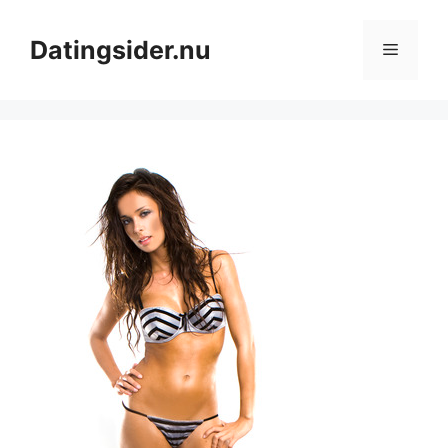
Hop
til
Datingsider.nu
Menu
indhold