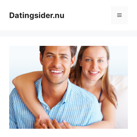
Hop
til
Datingsider.nu
Menu
indhold