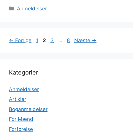
Kategorier
Anmeldelser
Page
Page
Page
Page
←
Forrige
1
2
3
…
8
Næste
→
Kategorier
Anmeldelser
Artikler
Boganmeldelser
For Mænd
Forførelse