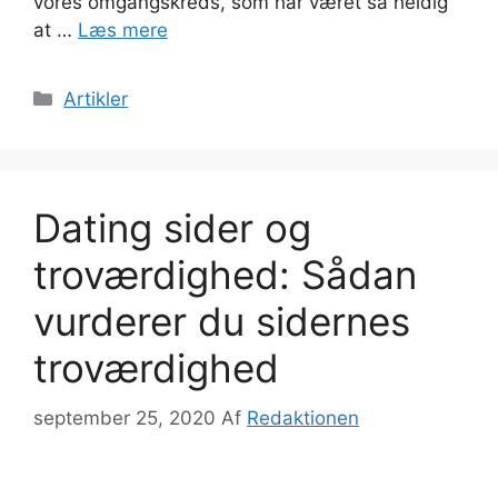
vores omgangskreds, som har været så heldig
at …
Læs mere
Kategorier
Artikler
Dating sider og
troværdighed: Sådan
vurderer du sidernes
troværdighed
september 25, 2020
Af
Redaktionen